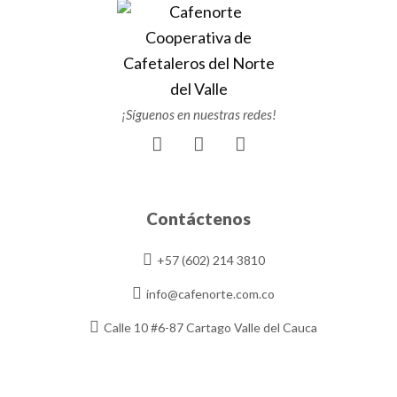
¡Síguenos en nuestras redes!
F
I
Y
a
n
o
c
s
u
e
t
t
b
a
u
Contáctenos
o
g
b
o
r
e
+57 (602) 214 3810
k
a
m
info@cafenorte.com.co
Calle 10 #6-87 Cartago Valle del Cauca