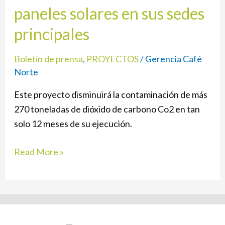
paneles solares en sus sedes
la
sostenibilidad
principales
instala
paneles
Boletín de prensa
,
PROYECTOS
/
Gerencia Café
solares
Norte
en
Este proyecto disminuirá la contaminación de más
sus
270 toneladas de dióxido de carbono Co2 en tan
sedes
solo 12 meses de su ejecución.
principales
Read More »