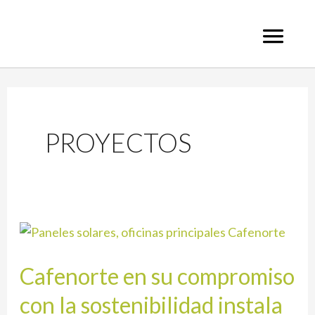
Ir
al
contenido
PROYECTOS
Cafenorte
en
Cafenorte en su compromiso
su
compromiso
con la sostenibilidad instala
con