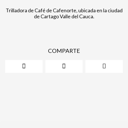
Trilladora de Café de Cafenorte, ubicada en la ciudad
de Cartago Valle del Cauca.
COMPARTE
Share
Share
Share
on
on
on
facebook
twitter
email