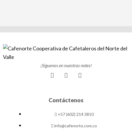
¡Síguenos en nuestras redes!
F
I
Y
a
n
o
c
s
u
e
t
t
b
a
u
Contáctenos
o
g
b
o
r
e
+57 (602) 214 3810
k
a
m
info@cafenorte.com.co