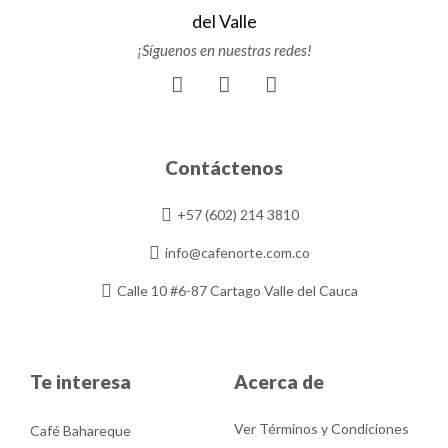
¡Síguenos en nuestras redes!
F
I
Y
a
n
o
c
s
u
e
t
t
b
a
u
Contáctenos
o
g
b
o
r
e
+57 (602) 214 3810
k
a
m
info@cafenorte.com.co
Calle 10 #6-87 Cartago Valle del Cauca
Te interesa
Acerca de
Ver Términos y Condiciones
Café Bahareque