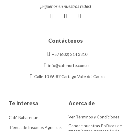
¡Síguenos en nuestras redes!
F
I
Y
a
n
o
c
s
u
e
t
t
b
a
u
Contáctenos
o
g
b
o
r
e
+57 (602) 214 3810
k
a
m
info@cafenorte.com.co
Calle 10 #6-87 Cartago Valle del Cauca
Te interesa
Acerca de
Ver Términos y Condiciones
Café Bahareque
Conoce nuestras Políticas de
Tienda de Insumos Agrícolas
tratamiento y protección de