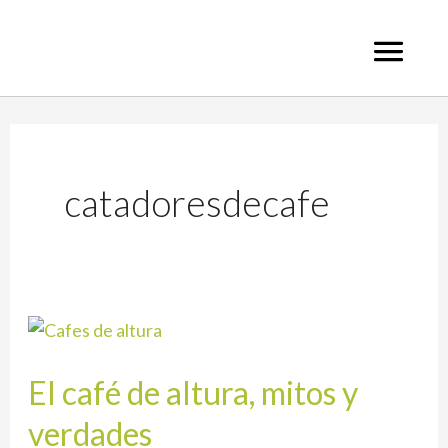
Ir
al
contenido
catadoresdecafe
El
café
El café de altura, mitos y
de
altura,
verdades
mitos