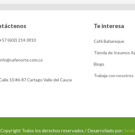
ntáctenos
Te interesa
+57 (602) 214 3810
Café Bahareque
Tienda de Insumos Ag
info@cafenorte.com.co
Blogs
Trabaja con nosotros
Calle 10 #6-87 Cartago Valle del Cauca
Copyright Todos los derechos reservados / Desarrollado por:
Seisk