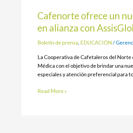
ofrece
Cafenorte ofrece un nu
un
nuevo
en alianza con AssisGlo
servicio
de
Boletín de prensa
,
EDUCACIÓN
/
Gerenc
Orientación
La Cooperativa de Cafetaleros del Norte de
Médica
Médica con el objetivo de brindar una nuev
para
especiales y atención preferencial para to
sus
asociados
Read More »
en
alianza
con
AssisGlobal