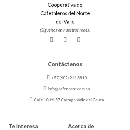
¡Síguenos en nuestras redes!
F
I
Y
a
n
o
c
s
u
e
t
t
b
a
u
Contáctenos
o
g
b
o
r
e
+57 (602) 214 3810
k
a
m
info@cafenorte.com.co
Calle 10 #6-87 Cartago Valle del Cauca
Te interesa
Acerca de