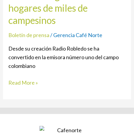
hogares de miles de
años
alegrando
campesinos
los
hogares
Boletín de prensa
/
Gerencia Café Norte
de
Desde su creación Radio Robledo se ha
miles
convertido en la emisora número uno del campo
de
colombiano
campesinos
Read More »