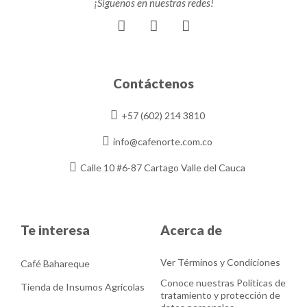
¡Síguenos en nuestras redes!
F
I
Y
a
n
o
c
s
u
e
t
t
b
a
u
Contáctenos
o
g
b
o
r
e
+57 (602) 214 3810
k
a
m
info@cafenorte.com.co
Calle 10 #6-87 Cartago Valle del Cauca
Te interesa
Acerca de
Ver Términos y Condiciones
Café Bahareque
Conoce nuestras Políticas de
Tienda de Insumos Agrícolas
tratamiento y protección de