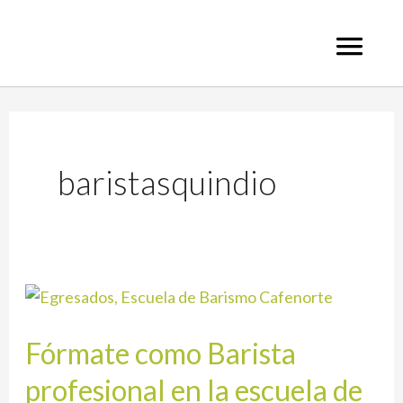
Ir
al
contenido
baristasquindio
Fórmate
como
Fórmate como Barista
Barista
profesional
profesional en la escuela de
en