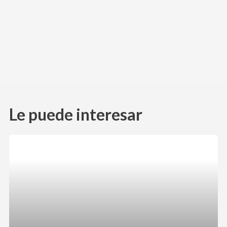
facebook
twitter
email
Le puede interesar