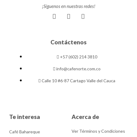
¡Síguenos en nuestras redes!
F
I
Y
a
n
o
c
s
u
e
t
t
b
a
u
Contáctenos
o
g
b
o
r
e
+57 (602) 214 3810
k
a
m
info@cafenorte.com.co
Calle 10 #6-87 Cartago Valle del Cauca
Te interesa
Acerca de
Ver Términos y Condiciones
Café Bahareque